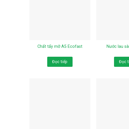
Chất tẩy mỡ A5 Ecofast
Nước lau sà
Đọc tiếp
Đọc t