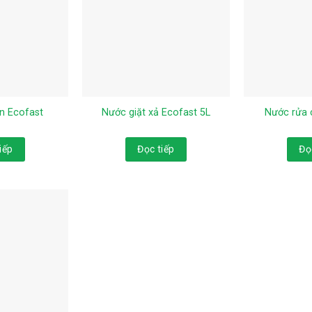
n Ecofast
Nước giặt xả Ecofast 5L
Nước rửa 
iếp
Đọc tiếp
Đọ