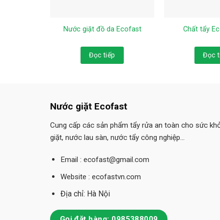
Nước giặt đồ da Ecofast
Chất tẩy Ec
Đọc tiếp
Đọc t
Nước giặt Ecofast
Cung cấp các sản phẩm tẩy rửa an toàn cho sức kh
giặt, nước lau sàn, nước tẩy công nghiệp...
Email : ecofast@gmail.com
Website : ecofastvn.com
Địa chỉ: Hà Nội
Gọi đặt hàng: 0985388009