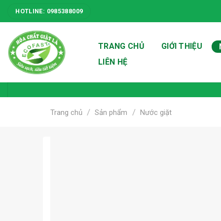
Skip
HOTLINE: 0985388009
to
content
TRANG CHỦ
GIỚI THIỆU
LIÊN HỆ
/
/
Trang chủ
Sản phẩm
Nước giặt