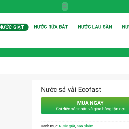
Tìm
kiếm:
NƯỚC RỬA BÁT
NƯỚC LAU SÀN
NƯ
NƯỚC GIẶT
Nước sả vải Ecofast
MUA NGAY
Gọi điện xác nhận và giao hàng tận nơi
Danh mục:
Nước giặt
,
Sản phẩm