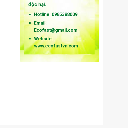
độc hại.
Hotline: 0985388009
Email:
Ecofast@gmail.com
Website:
www.ecofastvn.com