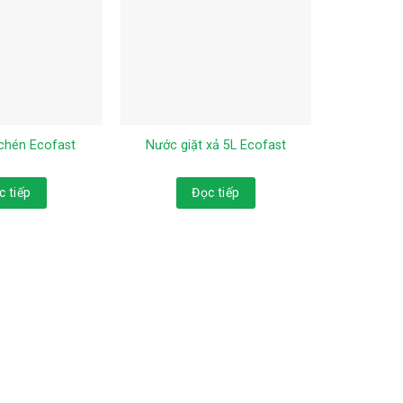
chén Ecofast
Nước giặt xả 5L Ecofast
c tiếp
Đọc tiếp